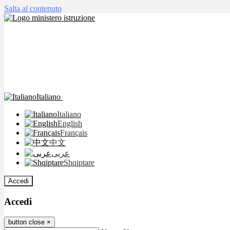
Salta al contenuto
Italiano
Italiano
English
Français
中文
عربى
Shqiptare
Accedi
Accedi
button close
×