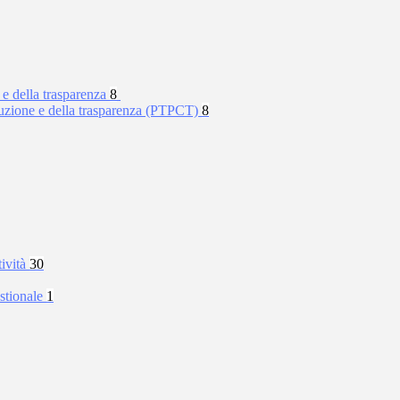
 e della trasparenza
8
rruzione e della trasparenza (PTPCT)
8
tività
30
stionale
1