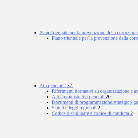
Piano triennale per la prevenzione della corruzione
Piano triennale per la prevenzione della co
Atti generali
137
Riferimenti normativi su organizzazione e at
Atti amministrativi generali
20
Documenti di programmazione strategico-ge
Statuti e leggi regionali
2
Codice disciplinare e codice di condotta
2