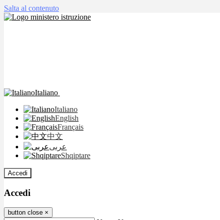
Salta al contenuto
Italiano
Italiano
English
Français
中文
عربى
Shqiptare
Accedi
Accedi
button close
×