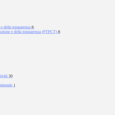
 e della trasparenza
8
rruzione e della trasparenza (PTPCT)
8
tività
30
stionale
1