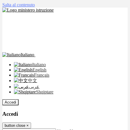
Salta al contenuto
Italiano
Italiano
English
Français
中文
عربى
Shqiptare
Accedi
Accedi
button close
×