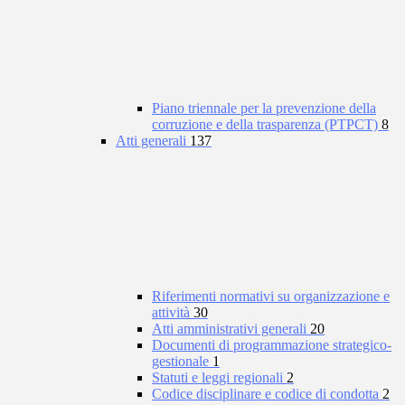
Piano triennale per la prevenzione della
corruzione e della trasparenza (PTPCT)
8
Atti generali
137
Riferimenti normativi su organizzazione e
attività
30
Atti amministrativi generali
20
Documenti di programmazione strategico-
gestionale
1
Statuti e leggi regionali
2
Codice disciplinare e codice di condotta
2