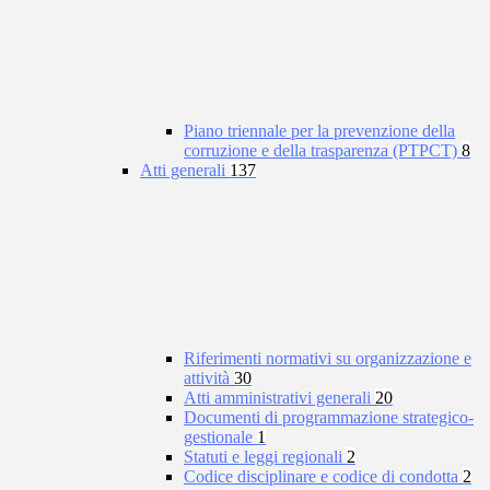
Piano triennale per la prevenzione della
corruzione e della trasparenza (PTPCT)
8
Atti generali
137
Riferimenti normativi su organizzazione e
attività
30
Atti amministrativi generali
20
Documenti di programmazione strategico-
gestionale
1
Statuti e leggi regionali
2
Codice disciplinare e codice di condotta
2