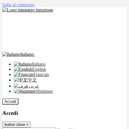
Salta al contenuto
Italiano
Italiano
English
Français
中文
عربى
Shqiptare
Accedi
Accedi
button close
×