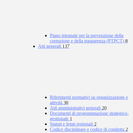
Piano triennale per la prevenzione della
corruzione e della trasparenza (PTPCT)
8
Atti generali
137
Riferimenti normativi su organizzazione e
attività
30
Atti amministrativi generali
20
Documenti di programmazione strategico-
gestionale
1
Statuti e leggi regionali
2
Codice disciplinare e codice di condotta
2