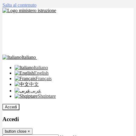
Salta al contenuto
Italiano
Italiano
English
Français
中文
عربى
Shqiptare
Accedi
Accedi
button close
×