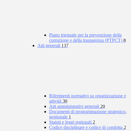
Piano triennale per la prevenzione della
corruzione e della trasparenza (PTPCT)
8
Atti generali
137
Riferimenti normativi su organizzazione e
attività
30
Atti amministrativi generali
20
Documenti di programmazione strategico-
gestionale
1
Statuti e leggi regionali
2
Codice disciplinare e codice di condotta
2