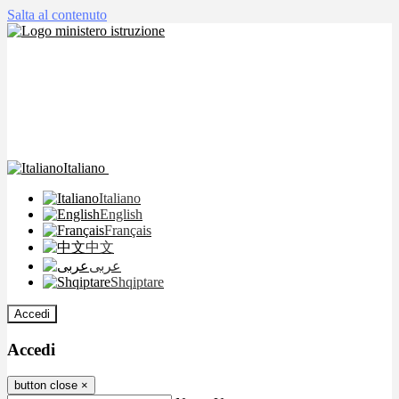
Salta al contenuto
Italiano
Italiano
English
Français
中文
عربى
Shqiptare
Accedi
Accedi
button close
×