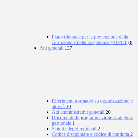
Piano triennale per la prevenzione della
corruzione e della trasparenza (PTPCT)
8
Atti generali
137
Riferimenti normativi su organizzazione e
attività
30
Atti amministrativi generali
20
Documenti di programmazione strategico-
gestionale
1
Statuti e leggi regionali
2
Codice disciplinare e codice di condotta
2