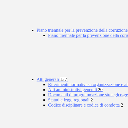
Piano triennale per la prevenzione della corruzione
Piano triennale per la prevenzione della co
Atti generali
137
Riferimenti normativi su organizzazione e at
Atti amministrativi generali
20
Documenti di programmazione strategico-ge
Statuti e leggi regionali
2
Codice disciplinare e codice di condotta
2