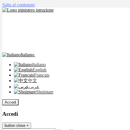
Salta al contenuto
Italiano
Italiano
English
Français
中文
عربى
Shqiptare
Accedi
Accedi
button close
×