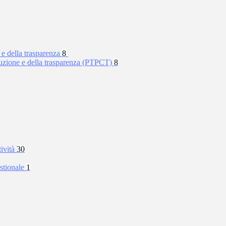
 e della trasparenza
8
rruzione e della trasparenza (PTPCT)
8
tività
30
stionale
1