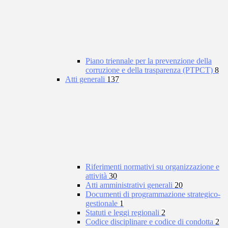
Piano triennale per la prevenzione della
corruzione e della trasparenza (PTPCT)
8
Atti generali
137
Riferimenti normativi su organizzazione e
attività
30
Atti amministrativi generali
20
Documenti di programmazione strategico-
gestionale
1
Statuti e leggi regionali
2
Codice disciplinare e codice di condotta
2