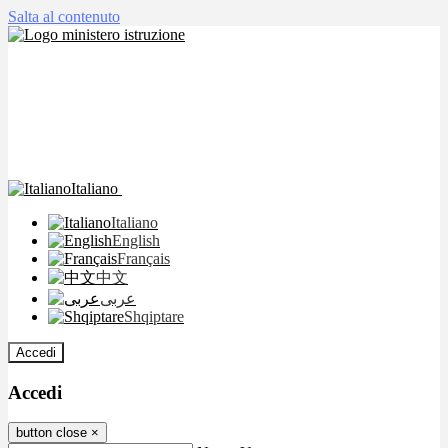
Salta al contenuto
Italiano
Italiano
English
Français
中文
عربى
Shqiptare
Accedi
Accedi
button close
×