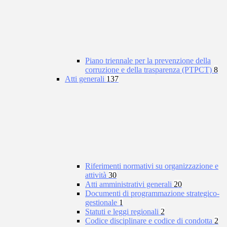
Piano triennale per la prevenzione della
corruzione e della trasparenza (PTPCT)
8
Atti generali
137
Riferimenti normativi su organizzazione e
attività
30
Atti amministrativi generali
20
Documenti di programmazione strategico-
gestionale
1
Statuti e leggi regionali
2
Codice disciplinare e codice di condotta
2