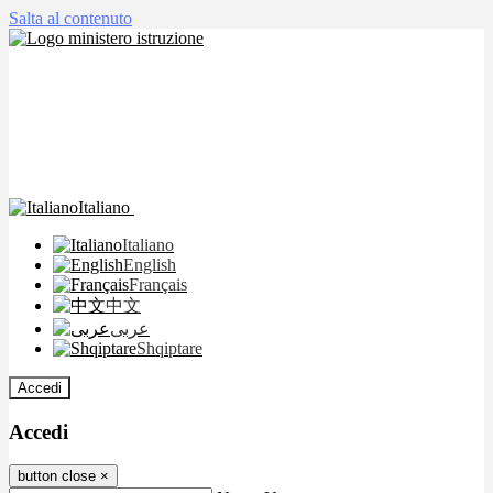
Salta al contenuto
Italiano
Italiano
English
Français
中文
عربى
Shqiptare
Accedi
Accedi
button close
×