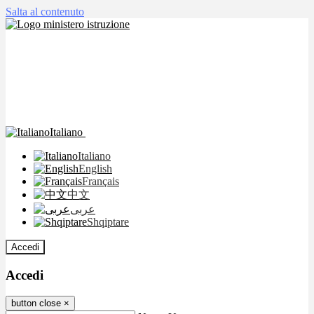
Salta al contenuto
Italiano
Italiano
English
Français
中文
عربى
Shqiptare
Accedi
Accedi
button close
×