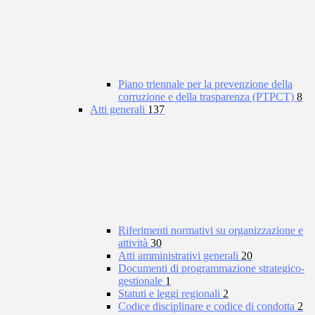
Piano triennale per la prevenzione della
corruzione e della trasparenza (PTPCT)
8
Atti generali
137
Riferimenti normativi su organizzazione e
attività
30
Atti amministrativi generali
20
Documenti di programmazione strategico-
gestionale
1
Statuti e leggi regionali
2
Codice disciplinare e codice di condotta
2