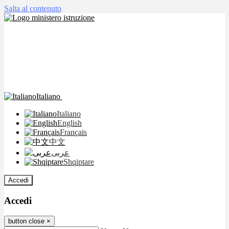
Salta al contenuto
Italiano
Italiano
English
Français
中文
عربى
Shqiptare
Accedi
Accedi
button close
×