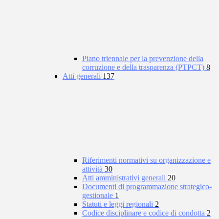
Piano triennale per la prevenzione della
corruzione e della trasparenza (PTPCT)
8
Atti generali
137
Riferimenti normativi su organizzazione e
attività
30
Atti amministrativi generali
20
Documenti di programmazione strategico-
gestionale
1
Statuti e leggi regionali
2
Codice disciplinare e codice di condotta
2