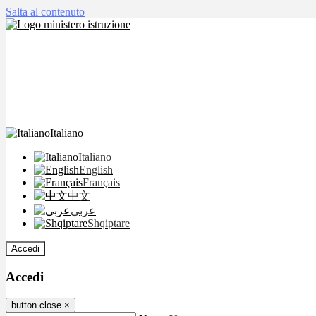
Salta al contenuto
Italiano
Italiano
English
Français
中文
عربى
Shqiptare
Accedi
Accedi
button close
×