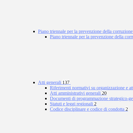
Piano triennale per la prevenzione della corruzione
Piano triennale per la prevenzione della co
Atti generali
137
Riferimenti normativi su organizzazione e at
Atti amministrativi generali
20
Documenti di programmazione strategico-ge
Statuti e leggi regionali
2
Codice disciplinare e codice di condotta
2