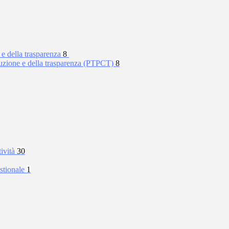
 e della trasparenza
8
rruzione e della trasparenza (PTPCT)
8
tività
30
stionale
1