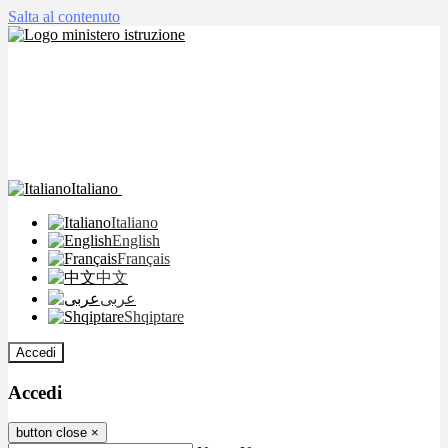
Salta al contenuto
Italiano
Italiano
English
Français
中文
عربى
Shqiptare
Accedi
Accedi
button close
×