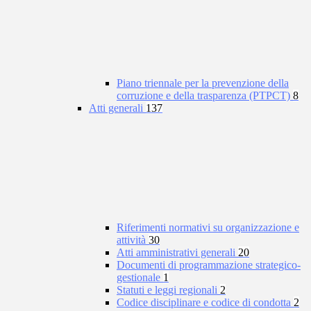
Piano triennale per la prevenzione della
corruzione e della trasparenza (PTPCT)
8
Atti generali
137
Riferimenti normativi su organizzazione e
attività
30
Atti amministrativi generali
20
Documenti di programmazione strategico-
gestionale
1
Statuti e leggi regionali
2
Codice disciplinare e codice di condotta
2