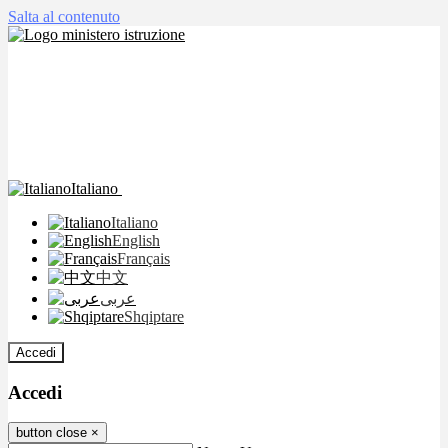
Salta al contenuto
Italiano
Italiano
English
Français
中文
عربى
Shqiptare
Accedi
Accedi
button close
×