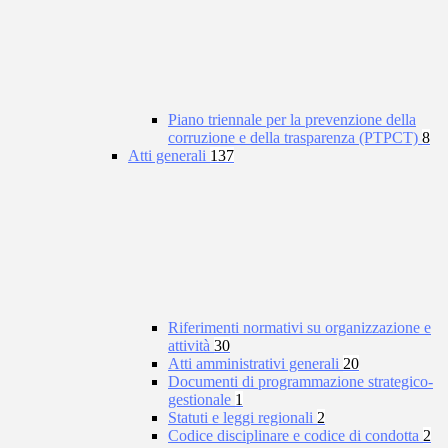
Piano triennale per la prevenzione della
corruzione e della trasparenza (PTPCT)
8
Atti generali
137
Riferimenti normativi su organizzazione e
attività
30
Atti amministrativi generali
20
Documenti di programmazione strategico-
gestionale
1
Statuti e leggi regionali
2
Codice disciplinare e codice di condotta
2