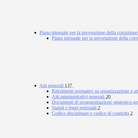
Piano triennale per la prevenzione della corruzione
Piano triennale per la prevenzione della co
Atti generali
137
Riferimenti normativi su organizzazione e at
Atti amministrativi generali
20
Documenti di programmazione strategico-ge
Statuti e leggi regionali
2
Codice disciplinare e codice di condotta
2