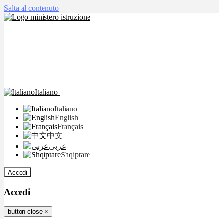
Salta al contenuto
Italiano
Italiano
English
Français
中文
عربى
Shqiptare
Accedi
Accedi
button close
×