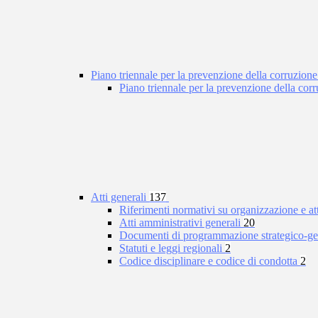
Piano triennale per la prevenzione della corruzione
Piano triennale per la prevenzione della co
Atti generali
137
Riferimenti normativi su organizzazione e at
Atti amministrativi generali
20
Documenti di programmazione strategico-ge
Statuti e leggi regionali
2
Codice disciplinare e codice di condotta
2