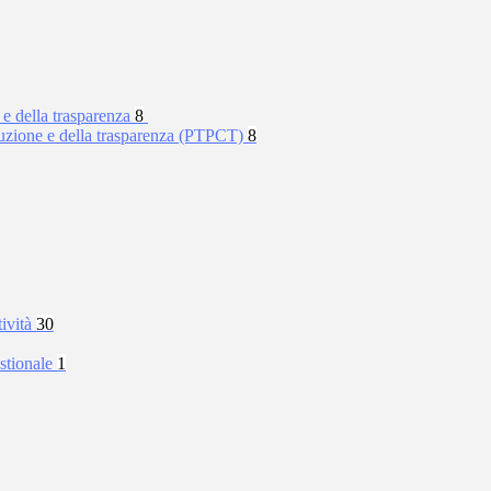
 e della trasparenza
8
rruzione e della trasparenza (PTPCT)
8
tività
30
stionale
1