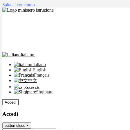
Salta al contenuto
Italiano
Italiano
English
Français
中文
عربى
Shqiptare
Accedi
Accedi
button close
×