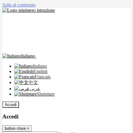
Salta al contenuto
Italiano
Italiano
English
Français
中文
عربى
Shqiptare
Accedi
Accedi
button close
×