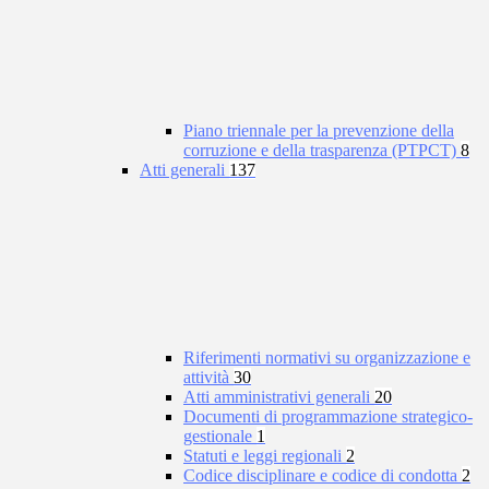
Piano triennale per la prevenzione della
corruzione e della trasparenza (PTPCT)
8
Atti generali
137
Riferimenti normativi su organizzazione e
attività
30
Atti amministrativi generali
20
Documenti di programmazione strategico-
gestionale
1
Statuti e leggi regionali
2
Codice disciplinare e codice di condotta
2