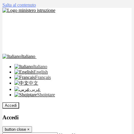
Salta al contenuto
Italiano
Italiano
English
Français
中文
عربى
Shqiptare
Accedi
Accedi
button close
×