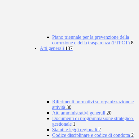
Piano triennale per la prevenzione della
corruzione e della trasparenza (PTPCT)
8
Atti generali
137
Riferimenti normativi su organizzazione e
attività
30
Atti amministrativi generali
20
Documenti di programmazione strategico-
gestionale
1
Statuti e leggi regionali
2
Codice disciplinare e codice di condotta
2