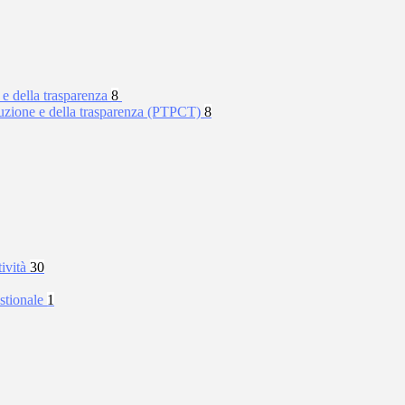
 e della trasparenza
8
rruzione e della trasparenza (PTPCT)
8
tività
30
stionale
1