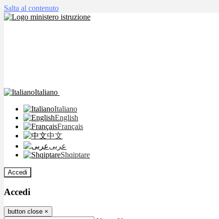
Salta al contenuto
Italiano
Italiano
English
Français
中文
عربى
Shqiptare
Accedi
Accedi
button close
×