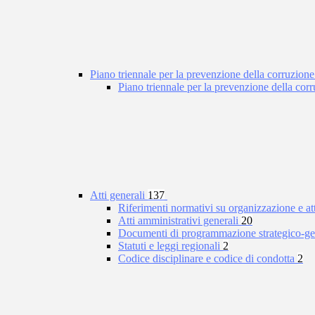
Piano triennale per la prevenzione della corruzione
Piano triennale per la prevenzione della co
Atti generali
137
Riferimenti normativi su organizzazione e at
Atti amministrativi generali
20
Documenti di programmazione strategico-ge
Statuti e leggi regionali
2
Codice disciplinare e codice di condotta
2