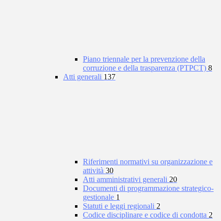
Piano triennale per la prevenzione della
corruzione e della trasparenza (PTPCT)
8
Atti generali
137
Riferimenti normativi su organizzazione e
attività
30
Atti amministrativi generali
20
Documenti di programmazione strategico-
gestionale
1
Statuti e leggi regionali
2
Codice disciplinare e codice di condotta
2