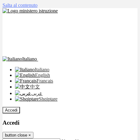
Salta al contenuto
Italiano
Italiano
English
Français
中文
عربى
Shqiptare
Accedi
Accedi
button close
×