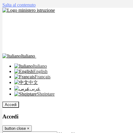
Salta al contenuto
Italiano
Italiano
English
Français
中文
عربى
Shqiptare
Accedi
Accedi
button close
×