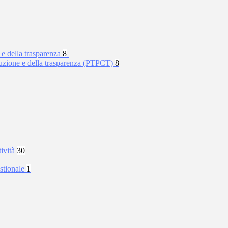
 e della trasparenza
8
rruzione e della trasparenza (PTPCT)
8
tività
30
stionale
1