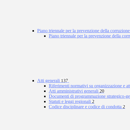
Piano triennale per la prevenzione della corruzione
Piano triennale per la prevenzione della co
Atti generali
137
Riferimenti normativi su organizzazione e at
Atti amministrativi generali
20
Documenti di programmazione strategico-ge
Statuti e leggi regionali
2
Codice disciplinare e codice di condotta
2