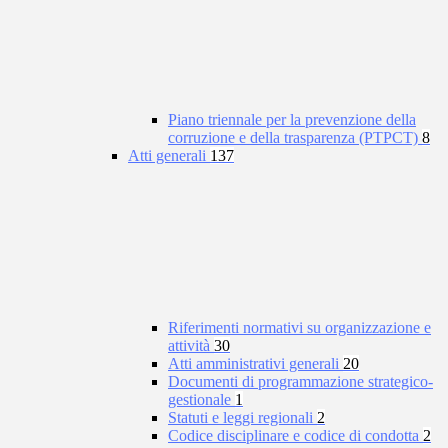
Piano triennale per la prevenzione della
corruzione e della trasparenza (PTPCT)
8
Atti generali
137
Riferimenti normativi su organizzazione e
attività
30
Atti amministrativi generali
20
Documenti di programmazione strategico-
gestionale
1
Statuti e leggi regionali
2
Codice disciplinare e codice di condotta
2