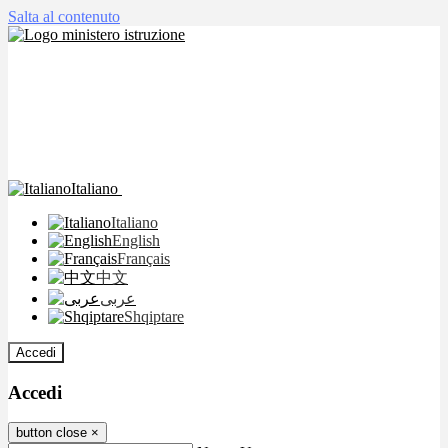
Salta al contenuto
Italiano
Italiano
English
Français
中文
عربى
Shqiptare
Accedi
Accedi
button close
×