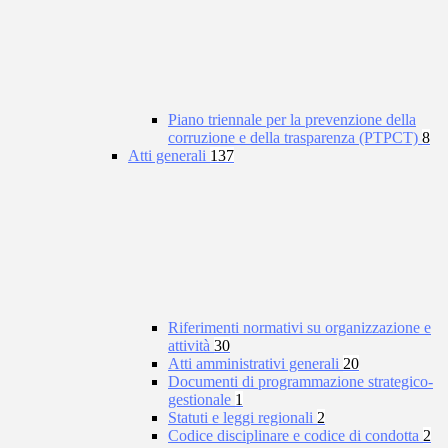
Piano triennale per la prevenzione della
corruzione e della trasparenza (PTPCT)
8
Atti generali
137
Riferimenti normativi su organizzazione e
attività
30
Atti amministrativi generali
20
Documenti di programmazione strategico-
gestionale
1
Statuti e leggi regionali
2
Codice disciplinare e codice di condotta
2