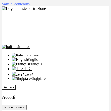
Salta al contenuto
Italiano
Italiano
English
Français
中文
عربى
Shqiptare
Accedi
Accedi
button close
×