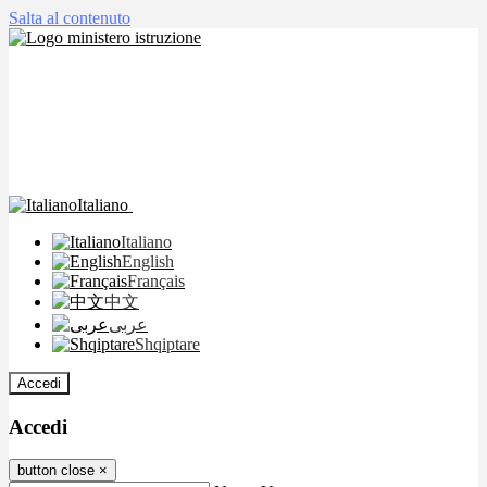
Salta al contenuto
Italiano
Italiano
English
Français
中文
عربى
Shqiptare
Accedi
Accedi
button close
×