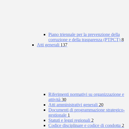
Piano triennale per la prevenzione della
corruzione e della trasparenza (PTPCT)
8
Atti generali
137
Riferimenti normativi su organizzazione e
attività
30
Atti amministrativi generali
20
Documenti di programmazione strategico-
gestionale
1
Statuti e leggi regionali
2
Codice disciplinare e codice di condotta
2