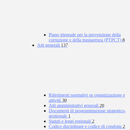
Piano triennale per la prevenzione della
corruzione e della trasparenza (PTPCT)
8
Atti generali
137
Riferimenti normativi su organizzazione e
attività
30
Atti amministrativi generali
20
Documenti di programmazione strategico-
gestionale
1
Statuti e leggi regionali
2
Codice disciplinare e codice di condotta
2