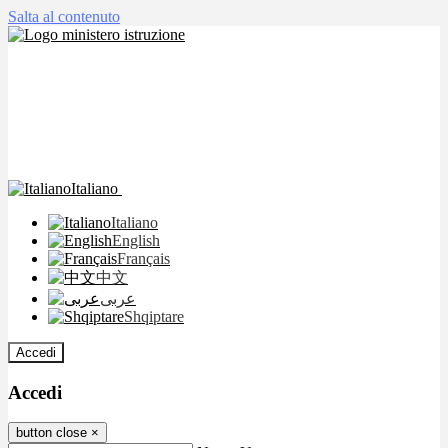
Salta al contenuto
Italiano
Italiano
English
Français
中文
عربى
Shqiptare
Accedi
Accedi
button close
×