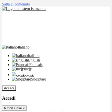
Salta al contenuto
Italiano
Italiano
English
Français
中文
عربى
Shqiptare
Accedi
Accedi
button close
×