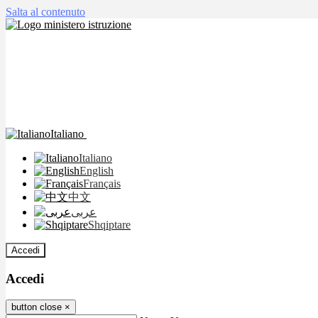
Salta al contenuto
Italiano
Italiano
English
Français
中文
عربى
Shqiptare
Accedi
Accedi
button close
×