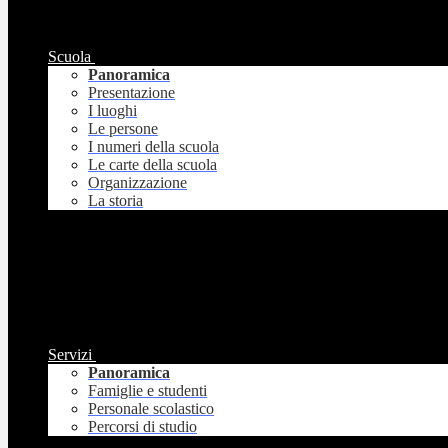
Scuola
Panoramica
Presentazione
I luoghi
Le persone
I numeri della scuola
Le carte della scuola
Organizzazione
La storia
Servizi
Panoramica
Famiglie e studenti
Personale scolastico
Percorsi di studio