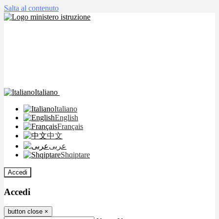
Salta al contenuto
Italiano
Italiano
English
Français
中文
عربى
Shqiptare
Accedi
Accedi
button close
×