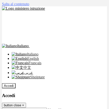
Salta al contenuto
Italiano
Italiano
English
Français
中文
عربى
Shqiptare
Accedi
Accedi
button close
×