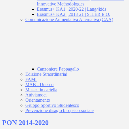
Innovative Methodologies
Erasmus+ KA1 | 2020-22 | Lang4kids
Erasmus+ KA2 | 2018-21 | S.T.ER.E.O.
Comunicazione Aumentativa Alternativa (CAA)
Canzoniere Pappagallo
Edizione Straordinaria!
FAMI
MAB - Unesco
Musica in cartella
Attiviamoci
Orientamento
Gruppo Sportivo Studentesco
Prevenzione disagio bio-psico-sociale
PON 2014-2020