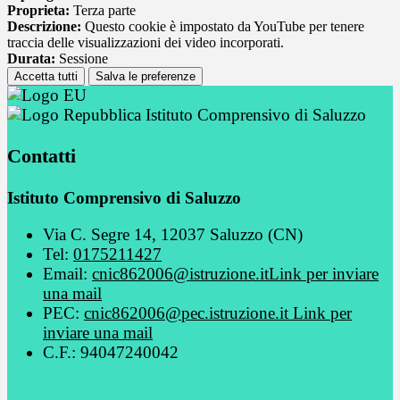
Proprieta:
Terza parte
Descrizione:
Questo cookie è impostato da YouTube per tenere
traccia delle visualizzazioni dei video incorporati.
Durata:
Sessione
Accetta tutti
Salva le preferenze
Istituto Comprensivo di Saluzzo
Contatti
Istituto Comprensivo di Saluzzo
Via C. Segre 14, 12037 Saluzzo (CN)
Tel:
0175211427
Email:
cnic862006@istruzione.it
Link per inviare
una mail
PEC:
cnic862006@pec.istruzione.it
Link per
inviare una mail
C.F.: 94047240042