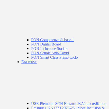
PON Competenze di base 1
PON Digital Board
PON Inclusione Sociale
PON Scuole Anti-Covid
PON Smart Class Primo Ciclo
Erasmus+
USR Piemonte SCH Erasmus KA1 accreditation
Erasmus+ KA122 | 2023-25 | More Inclusion &