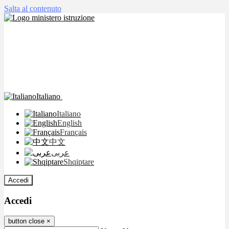
Salta al contenuto
Italiano
Italiano
English
Français
中文
عربى
Shqiptare
Accedi
Accedi
button close
×