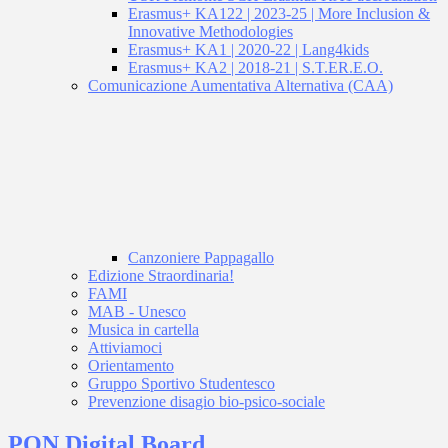
Erasmus+ KA122 | 2023-25 | More Inclusion &
Innovative Methodologies
Erasmus+ KA1 | 2020-22 | Lang4kids
Erasmus+ KA2 | 2018-21 | S.T.ER.E.O.
Comunicazione Aumentativa Alternativa (CAA)
Canzoniere Pappagallo
Edizione Straordinaria!
FAMI
MAB - Unesco
Musica in cartella
Attiviamoci
Orientamento
Gruppo Sportivo Studentesco
Prevenzione disagio bio-psico-sociale
PON Digital Board