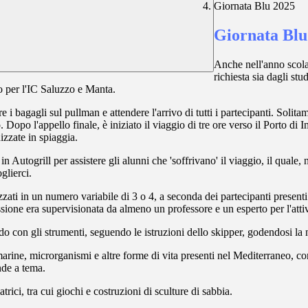
Giornata Blu 2025
Giornata Blu
Anche nell'anno scola
richiesta sia dagli st
o per l'IC Saluzzo e Manta.
re i bagagli sul pullman e attendere l'arrivo di tutti i partecipanti. Sol
o l'appello finale, è iniziato il viaggio di tre ore verso il Porto di Impe
izzate in spiaggia.
n Autogrill per assistere gli alunni che 'soffrivano' il viaggio, il quale,
glierci.
izzati in un numero variabile di 3 o 4, a seconda dei partecipanti presen
sione era supervisionata da almeno un professore e un esperto per l'attiv
do con gli strumenti, seguendo le istruzioni dello skipper, godendosi la
arine, microrganismi e altre forme di vita presenti nel Mediterraneo, con
nde a tema.
rici, tra cui giochi e costruzioni di sculture di sabbia.