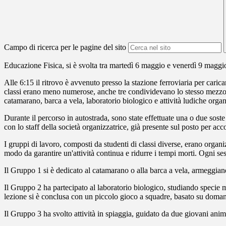
Campo di ricerca per le pagine del sito
Educazione Fisica, si è svolta tra martedì 6 maggio e venerdì 9 maggi
Alle 6:15 il ritrovo è avvenuto presso la stazione ferroviaria per carica
classi erano meno numerose, anche tre condividevano lo stesso mezzo. Dop
catamarano, barca a vela, laboratorio biologico e attività ludiche organ
Durante il percorso in autostrada, sono state effettuate una o due soste i
con lo staff della società organizzatrice, già presente sul posto per acco
I gruppi di lavoro, composti da studenti di classi diverse, erano organ
modo da garantire un'attività continua e ridurre i tempi morti. Ogni ses
Il Gruppo 1 si è dedicato al catamarano o alla barca a vela, armeggian
Il Gruppo 2 ha partecipato al laboratorio biologico, studiando specie m
lezione si è conclusa con un piccolo gioco a squadre, basato su doma
Il Gruppo 3 ha svolto attività in spiaggia, guidato da due giovani animat