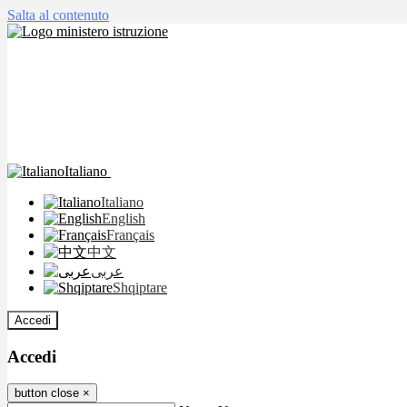
Salta al contenuto
Italiano
Italiano
English
Français
中文
عربى
Shqiptare
Accedi
Accedi
button close
×