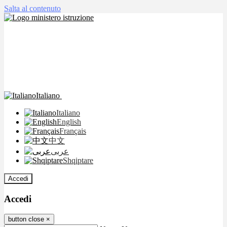
Salta al contenuto
Italiano
Italiano
English
Français
中文
عربى
Shqiptare
Accedi
Accedi
button close
×