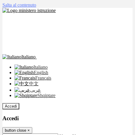
Salta al contenuto
Italiano
Italiano
English
Français
中文
عربى
Shqiptare
Accedi
Accedi
button close
×