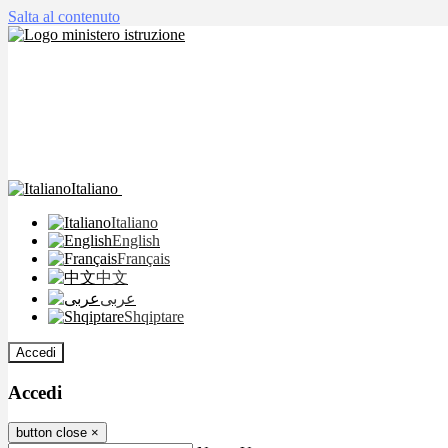
Salta al contenuto
Italiano
Italiano
English
Français
中文
عربى
Shqiptare
Accedi
Accedi
button close
×