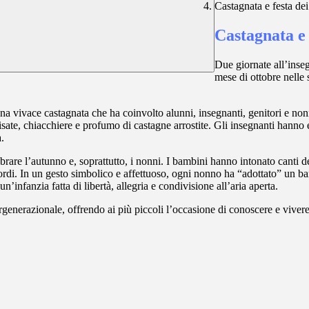
Castagnata e festa de
Castagnata e 
Due giornate all’inseg
mese di ottobre nelle
 una vivace castagnata che ha coinvolto alunni, insegnanti, genitori e no
 risate, chiacchiere e profumo di castagne arrostite.
Gli insegnanti hanno e
.
ebrare l’autunno e, soprattutto, i nonni. I bambini hanno intonato canti d
icordi. In un gesto simbolico e affettuoso, ogni nonno ha “adottato” un 
un’infanzia fatta di libertà, allegria e condivisione all’aria aperta.
enerazionale, offrendo ai più piccoli l’occasione di conoscere e vivere va