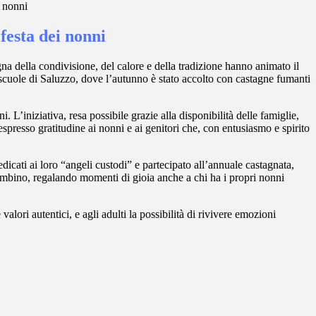
i nonni
festa dei nonni
na della condivisione, del calore e della tradizione hanno animato il
 scuole di Saluzzo, dove l’autunno è stato accolto con castagne fumanti
nni.
L’iniziativa, resa possibile grazie alla disponibilità delle famiglie,
spresso gratitudine ai nonni e ai genitori che, con entusiasmo e spirito
edicati ai loro “angeli custodi” e partecipato all’annuale castagnata,
bambino, regalando momenti di gioia anche a chi ha i propri nonni
lori autentici, e agli adulti la possibilità di rivivere emozioni