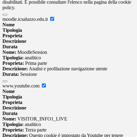
disabilitati. È possibile consultare l'elenco nella pagina della cookie
policy.
moodle.icsaluzzo.edu.it
Nome
Tipologia
Proprieta
Descrizione
Durata
Nome:
MoodleSession
Tipologia:
analitico
Proprieta:
Prima parte
Descrizione:
Analisi e profilazione navigazione utente
Durata:
Sessione
www.youtube.com
Nome
Tipologia
Proprieta
Descrizione
Durata
Nome:
VISITOR_INFO1_LIVE
Tipologia:
analitico
Proprieta:
Terza parte
Descrizione:
Questo cookie è impostato da Youtube per tenere