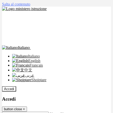
Salta al contenuto
Italiano
Italiano
English
Français
中文
عربى
Shqiptare
Accedi
Accedi
button close
×