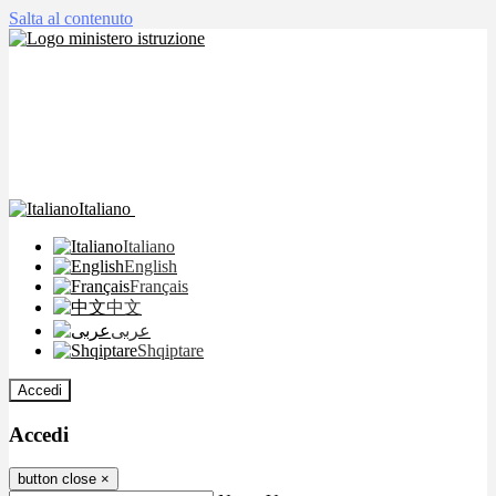
Salta al contenuto
Italiano
Italiano
English
Français
中文
عربى
Shqiptare
Accedi
Accedi
button close
×