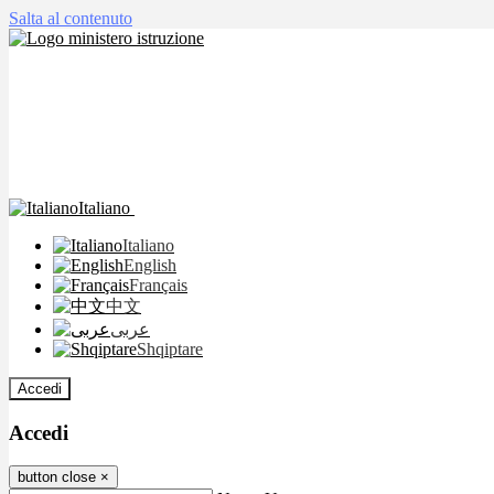
Salta al contenuto
Italiano
Italiano
English
Français
中文
عربى
Shqiptare
Accedi
Accedi
button close
×