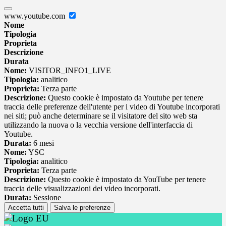
www.youtube.com
Nome
Tipologia
Proprieta
Descrizione
Durata
Nome:
VISITOR_INFO1_LIVE
Tipologia:
analitico
Proprieta:
Terza parte
Descrizione:
Questo cookie è impostato da Youtube per tenere
traccia delle preferenze dell'utente per i video di Youtube incorporati
nei siti; può anche determinare se il visitatore del sito web sta
utilizzando la nuova o la vecchia versione dell'interfaccia di
Youtube.
Durata:
6 mesi
Nome:
YSC
Tipologia:
analitico
Proprieta:
Terza parte
Descrizione:
Questo cookie è impostato da YouTube per tenere
traccia delle visualizzazioni dei video incorporati.
Durata:
Sessione
Accetta tutti
Salva le preferenze