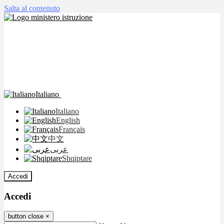
Salta al contenuto
Italiano
Italiano
English
Français
中文
عربى
Shqiptare
Accedi
Accedi
button close
×