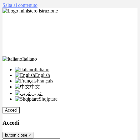
Salta al contenuto
Italiano
Italiano
English
Français
中文
عربى
Shqiptare
Accedi
Accedi
button close
×