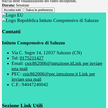
traccia delle visualizzazioni dei video incorporati.
Durata:
Sessione
Accetta tutti
Salva le preferenze
Istituto Comprensivo di Saluzzo
Contatti
Istituto Comprensivo di Saluzzo
Via C. Segre 14, 12037 Saluzzo (CN)
Tel:
0175211427
Email:
cnic862006@istruzione.it
Link per inviare
una mail
PEC:
cnic862006@pec.istruzione.it
Link per
inviare una mail
C.F.: 94047240042
Sezione Link Utili