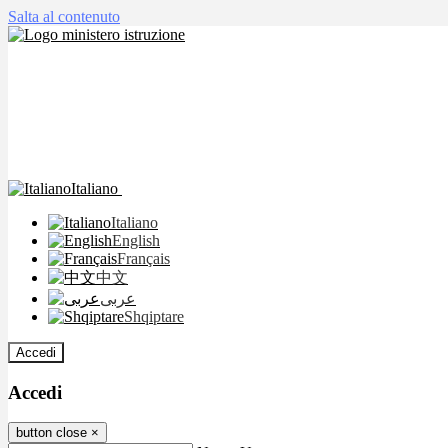
Salta al contenuto
Italiano
Italiano
English
Français
中文
عربى
Shqiptare
Accedi
Accedi
button close
×