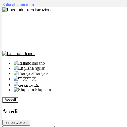
Salta al contenuto
Italiano
Italiano
English
Français
中文
عربى
Shqiptare
Accedi
Accedi
button close
×