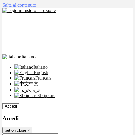
Salta al contenuto
Italiano
Italiano
English
Français
中文
عربى
Shqiptare
Accedi
Accedi
button close
×