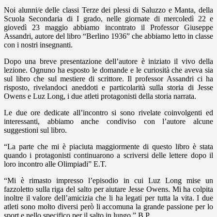
Noi alunni/e delle classi Terze dei plessi di Saluzzo e Manta, della
Scuola Secondaria di I grado, nelle giornate di mercoledì 22 e
giovedì 23 maggio abbiamo incontrato il Professor Giuseppe
Assandri, autore del libro “Berlino 1936” che abbiamo letto in classe
con i nostri insegnanti.
Dopo una breve presentazione dell’autore è iniziato il vivo della
lezione. Ognuno ha esposto le domande e le curiosità che aveva sia
sul libro che sul mestiere di scrittore. Il professor Assandri ci ha
risposto, rivelandoci aneddoti e particolarità sulla storia di Jesse
Owens e Luz Long, i due atleti protagonisti della storia narrata.
Le due ore dedicate all’incontro si sono rivelate coinvolgenti ed
interessanti, abbiamo anche condiviso con l’autore alcune
suggestioni sul libro.
“
La parte che mi è piaciuta maggiormente di questo libro è stata
quando i protagonisti continuarono a scriversi delle lettere dopo il
loro incontro alle Olimpiadi” E.T.
“
Mi è rimasto impresso l’episodio in cui Luz Long mise un
fazzoletto sulla riga del salto per aiutare Jesse Owens. Mi ha colpita
inoltre il valore dell’amicizia che li ha legati per tutta la vita. I due
atleti sono molto diversi però li accomuna la grande passione per lo
sport e nello specifico per il salto in lungo.” B.P.