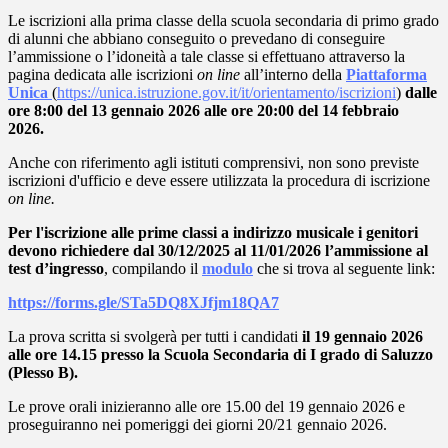
Le iscrizioni alla prima classe della scuola secondaria di primo grado
di alunni che abbiano conseguito o prevedano di conseguire
l’ammissione o l’idoneità a tale classe si effettuano attraverso la
pagina dedicata alle iscrizioni
on line
all’interno della
Piattaforma
Unica
(
https://unica.istruzione.gov.it/it/orientamento/iscrizioni
)
dalle
ore 8:00 del 13 gennaio 2026 alle ore 20:00 del 14 febbraio
2026.
Anche con riferimento agli istituti comprensivi, non sono previste
iscrizioni d'ufficio e deve essere utilizzata la procedura di iscrizione
on line.
Per l'iscrizione alle prime classi a indirizzo musicale i genitori
devono richiedere dal 30/12/2025 al 11/01/2026 l’ammissione al
test d’ingresso
, compilando il
modulo
che si trova al seguente link:
https://forms.gle/STa5DQ8XJfjm18QA7
La prova scritta si svolgerà per tutti i candidati
il 19 gennaio 2026
alle ore 14.15 presso la Scuola Secondaria di I grado di Saluzzo
(Plesso B).
Le prove orali inizieranno alle ore 15.00 del 19 gennaio 2026 e
proseguiranno nei pomeriggi dei giorni 20/21 gennaio 2026.