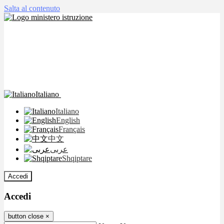
Salta al contenuto
Italiano
Italiano
English
Français
中文
عربى
Shqiptare
Accedi
Accedi
button close
×