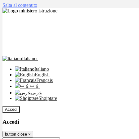
Salta al contenuto
Italiano
Italiano
English
Français
中文
عربى
Shqiptare
Accedi
Accedi
button close
×