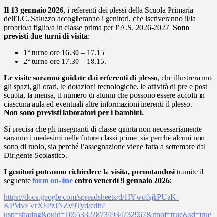
Il 13 gennaio 2026
, i referenti dei plessi della Scuola Primaria
dell’I.C. Saluzzo accoglieranno i genitori, che iscriveranno il/la
proprio/a figlio/a in classe prima per l’A.S. 2026-2027.
Sono
previsti due turni di visita
:
1° turno ore 16.30 – 17.15
2° turno ore 17.30 – 18.15.
Le visite saranno guidate dai referenti di plesso
, che illustreranno
gli spazi, gli orari, le dotazioni tecnologiche, le attività di pre e post
scuola, la mensa, il numero di alunni che possono essere accolti in
ciascuna aula ed eventuali altre informazioni inerenti il plesso.
Non sono previsti laboratori per i bambini.
Si precisa che gli insegnanti di classe quinta non necessariamente
saranno i medesimi nelle future classi prime, sia perché alcuni non
sono di ruolo, sia perché l’assegnazione viene fatta a settembre dal
Dirigente Scolastico.
I genitori potranno richiedere la visita, prenotandosi
tramite il
seguente
form on-line
entro venerdì 9 gennaio 2026
:
https://docs.google.com/spreadsheets/d/1IYwofsjkPUaK-
KPMvEVrX8PzJNZv9Tyd/edit?
usp=sharing&ouid=105533228734934732967&rtpof=true&sd=true