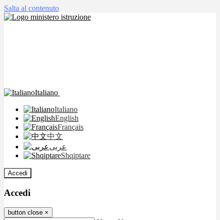
Salta al contenuto
Italiano
Italiano
English
Français
中文
عربى
Shqiptare
Accedi
Accedi
button close
×