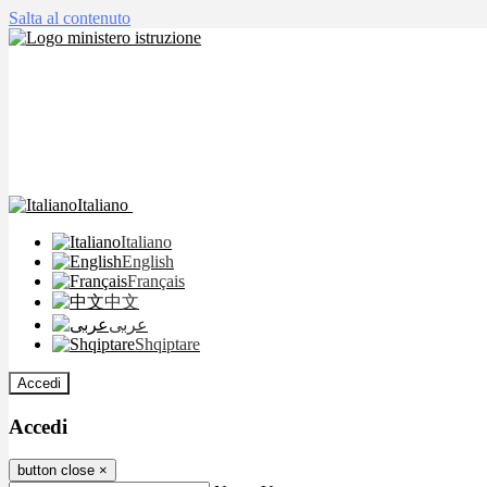
Salta al contenuto
Italiano
Italiano
English
Français
中文
عربى
Shqiptare
Accedi
Accedi
button close
×