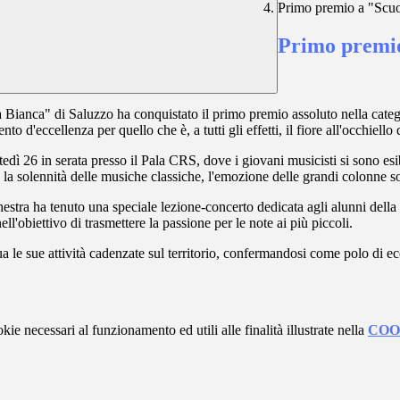
Primo premio a "Scuo
Primo premio
a Bianca" di Saluzzo ha conquistato il primo premio assoluto nella cate
eccellenza per quello che è, a tutti gli effetti, il fiore all'occhiello de
dì 26 in serata presso il Pala CRS, dove i giovani musicisti si sono esi
ra la solennità delle musiche classiche, l'emozione delle grandi colonne 
orchestra ha tenuto una speciale lezione-concerto dedicata agli alunni d
nell'obiettivo di trasmettere la passione per le note ai più piccoli.
 le sue attività cadenzate sul territorio, confermandosi come polo di ec
kie necessari al funzionamento ed utili alle finalità illustrate nella
COO