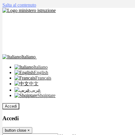
Salta al contenuto
Italiano
Italiano
English
Français
中文
عربى
Shqiptare
Accedi
Accedi
button close
×