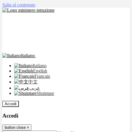
Salta al contenuto
Italiano
Italiano
English
Français
中文
عربى
Shqiptare
Accedi
Accedi
button close
×