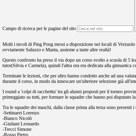
Campo di ricerca per le pagine del sito
Molti i tavoli di Ping Pong messi a disposizione nei locali di Verzuolo
ovviamente Saluzzo e Manta, assieme a tante altre realtà!
Questo confronto ha preso il via dopo un corso svolto a scuola di 5 lezi
tutor(Silvia e Carmela), quindi l'altra ora era dedicata alla ginnastica c
Terminate le lezioni, che per altro hanno condotto anche ad una valutazi
durante il corso, in modo da innescare un'ulteriore selezione già all'int
I round a 'colpi di racchettta' tra gli alunni proposti per il torneo prov
primeggiato su tutti, per formare le squadre che hanno poi disputato la
Tra le squadre dei maschi, dalla classe prima alla terza sono presenti i
-Settinaeri Lorenzo
-Bianco Nicolò
-Giuliani Leonardo
-Trecci Simone
-Rosso Pietro