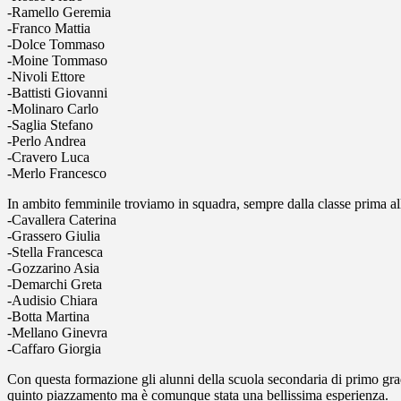
-Ramello Geremia
-Franco Mattia
-Dolce Tommaso
-Moine Tommaso
-Nivoli Ettore
-Battisti Giovanni
-Molinaro Carlo
-Saglia Stefano
-Perlo Andrea
-Cravero Luca
-Merlo Francesco
In ambito femminile troviamo in squadra, sempre dalla classe prima all
-Cavallera Caterina
-Grassero Giulia
-Stella Francesca
-Gozzarino Asia
-Demarchi Greta
-Audisio Chiara
-Botta Martina
-Mellano Ginevra
-Caffaro Giorgia
Con questa formazione gli alunni della scuola secondaria di primo grad
quinto piazzamento ma è comunque stata una bellissima esperienza.