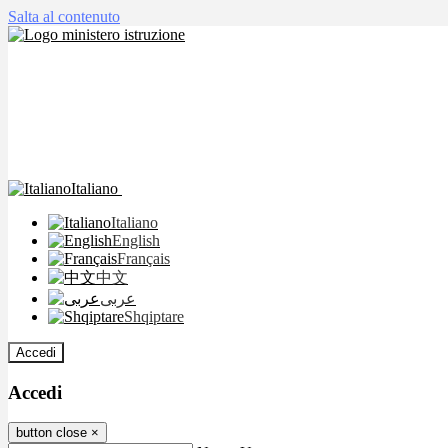
Salta al contenuto
Italiano
Italiano
English
Français
中文
عربى
Shqiptare
Accedi
Accedi
button close
×